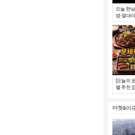
오늘 한낮
염·열대야
오늘,기
[오늘의 운
별 추천 
마켓&이