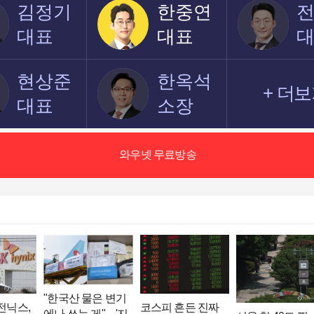
김정기
한중연
대표
대표
현상준
한옥석
+ 더
대표
소장
와우넷 무료방송
"한국산 물은 변기
코스피 흔든 진짜
전닉스,
에나 쓰는 게"…'지