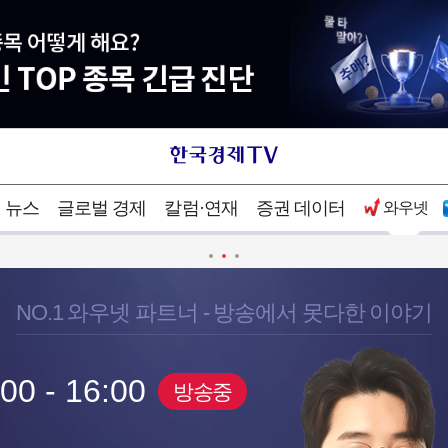
뉴스
글로벌 경제
칼럼·연재
증권 데이터
와우넷
1
/
3
NO.1 와우넷 파트너 - 방송에서 못다한 이야기
00 - 16:00
방송중