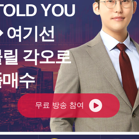
 TOLD YOU
용 반도
금융산업공익재단, 
 [IPO
비청년에 손편지로 
 여기선
나눔 [뉴스+현장]
물릴 각오로
,038.59
나스닥
26
3.86%
풀매수
,723.55
다우존스
54
0.16%
무료 방송 참여