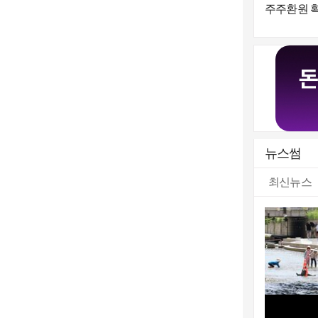
주주환원 
토"...'의미
준' 언급
뉴스썸
최신뉴스