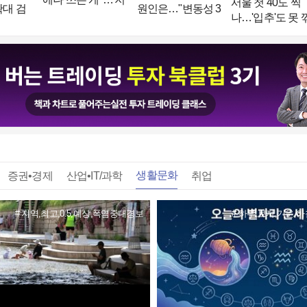
서울 첫 40도 찍
원인은…"변동성 3
확대 검
진 구호품' 비하한
나…'입추'도 못 
분의1 차지"
 있는 수
日누리꾼 논란 [글
는 찜통더위
로벌 pick]
생활문화
증권•경제
산업•IT/과학
취업
지역,최고,0.5,예상,폭염중대경보
하루,보자,기운,아