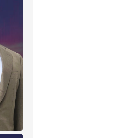
자립준
온기
,363.44
0.83%
,349.12
0.48%
투자자의 두뇌를 잠시 쉬게 하는 
간, 웹 대국실 OPEN!