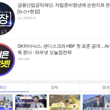
금융산업공익재단, 자립준비청년에 손편지로 온
[뉴스+현장]
뉴스콘텐츠국
SK하이닉스, 샌디스크와 HBF 첫 표준 공개…AI
목 푼다 - 와우넷 오늘장전략
와우넷부
최신
경제
증권