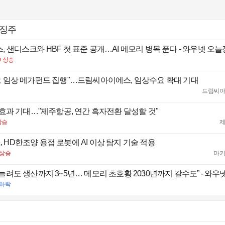
특징주
, 샌디스크와 HBF 첫 표준 공개…AI 메모리 병목 푼다 - 와우넷 오
1
/
3
0
상승
오 임상 메가펀드 집행"…드림씨아이에스, 임상수요 확대 기대
드림씨
' 효과 기대…"제주항공, 연간 흑자전환 달성할 것"
상승
 HD한조양 용접 로봇에 AI 이상 탐지 기술 적용
상승
마
하락