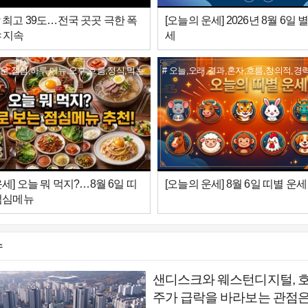
 최고 39도…전국 곳곳 극한 폭
[오늘의 운세] 2026년 8월 6일 
 지속
세
운,점심,하루,메뉴,오후,흐름,정식,먹는
오늘,오래,결과,혼자,흐름,창의적,경력
아이디어
세] 오늘 뭐 먹지?…8월 6일 띠
[오늘의 운세] 8월 6일 띠별 운세
점심메뉴
슈
샌디스크와 웨스턴디지털, 
주가 급락을 바라보는 관점은