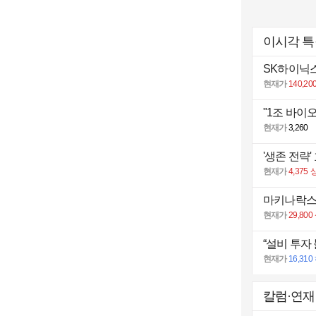
이시각 
SK하이닉스
현재가
140,20
"1조 바이
현재가
3,260
'생존 전략
현재가
4,375
마키나락스,
현재가
29,800
현재가
16,310
칼럼·연재