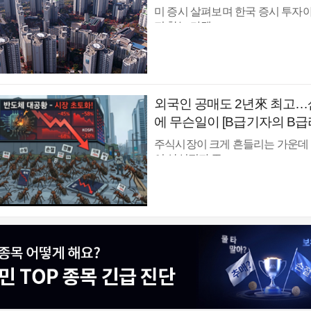
버의 국장힌트]
미 증시 살펴보며 한국 증시 투
지 찾는 마켓 ...
외국인 공매도 2년來 최고
에 무슨일이 [B급기자의 B급
주식시장이 크게 흔들리는 가운데
이 삼성전자 주...