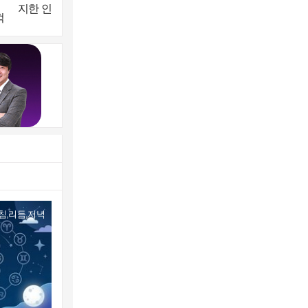
지한 인간들이 이
꺾
꼴을"...또 소신 발
언
침,리듬,저녁