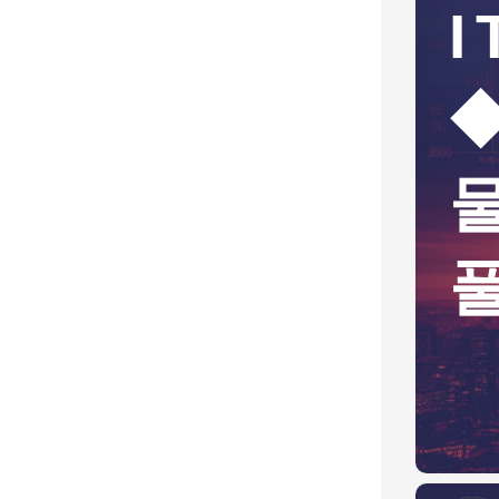
I
해치텍 "피지컬AI
일까…베선
체 센서로 영역 확장"
원화도 언급
◆
톡톡]
8.26
코스피200
1
3.76%
S&P 500
7
59
2.42%
오늘의 증권 데이터 보기