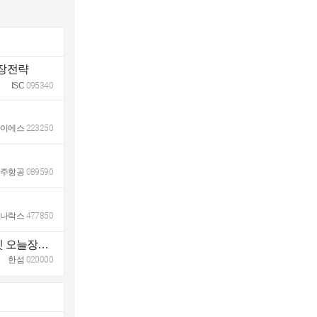
늘장전략
ISC
095340
아이에스
223250
제주항공
089590
키나락스
477850
“설비 투자 늘려도 생산까지 3~5년… 메모리 초호황 2030년까지 갈수도” - 와우넷 오늘장전략
한섬
020000