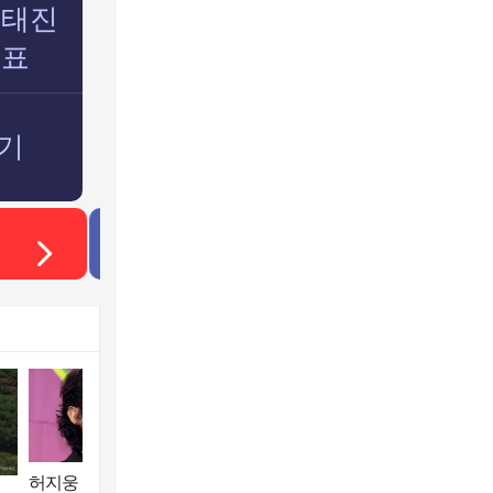
전태진
대표
보기
와우넷 이벤트
허지웅 "우리가 지